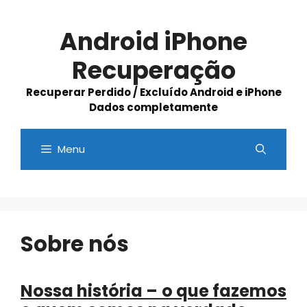
Skip
to
Android iPhone
content
Recuperação
Recuperar Perdido / Excluído Android e iPhone
Dados completamente
Menu
Sobre nós
Nossa história – o que fazemos