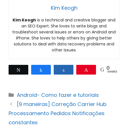
Kim Keogh
Kim Keogh
is a technical and creative blogger and
an SEO Expert. She loves to write blogs and
troubleshoot several issues or errors on Android and
iPhone. She loves to help others by giving better
solutions to deal with data recovery problems and
other issues.
0
Tweet
Share
Share
Pin
SHARES
Categories
Android- Como fazer e tutoriais
Post
[9 maneiras] Correção Carrier Hub
navigation
Processamento Pedidos Notificações
constantes