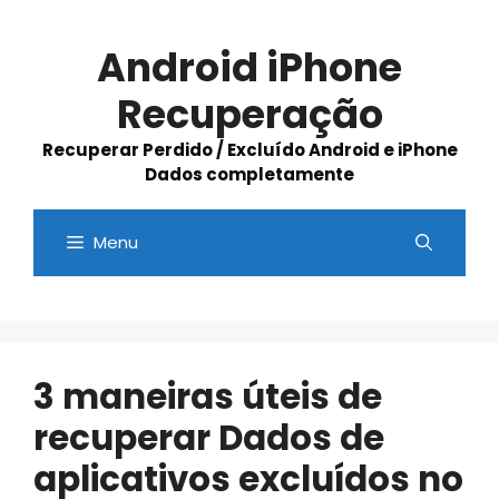
Skip
to
Android iPhone
content
Recuperação
Recuperar Perdido / Excluído Android e iPhone
Dados completamente
Menu
3 maneiras úteis de
recuperar Dados de
aplicativos excluídos no